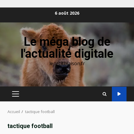
Aller
6 août 2026
au
contenu
Le méga blog de
l'actualité digitale
lepetitblaison.fr
MENU
PRINCIPAL
Accueil
tactique football
tactique football