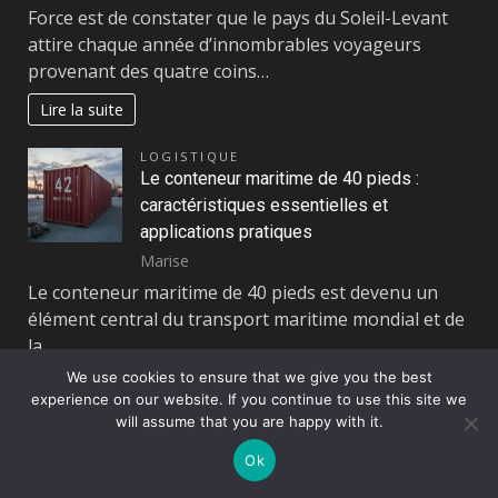
Force est de constater que le pays du Soleil-Levant
attire chaque année d’innombrables voyageurs
provenant des quatre coins…
Lire la suite
LOGISTIQUE
Le conteneur maritime de 40 pieds :
caractéristiques essentielles et
applications pratiques
Marise
Le conteneur maritime de 40 pieds est devenu un
élément central du transport maritime mondial et de
la…
We use cookies to ensure that we give you the best
Lire la suite
experience on our website. If you continue to use this site we
will assume that you are happy with it.
MAISON
Optimiser votre sécurité d’entreprise :
Ok
coûts et services de gardiennage