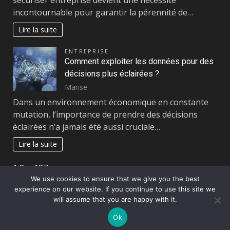
incontournable pour garantir la pérennité de…
Lire la suite
ENTREPRISE
Comment exploiter les données pour des
décisions plus éclairées ?
Marise
Dans un environnement économique en constante
mutation, l’importance de prendre des décisions
éclairées n’a jamais été aussi cruciale…
Lire la suite
Page:
Next
1
2
…
127
»
We use cookies to ensure that we give you the best
experience on our website. If you continue to use this site we
Copyright © All rights reserved.
|
DarkNews
par AF
will assume that you are happy with it.
themes
Ok