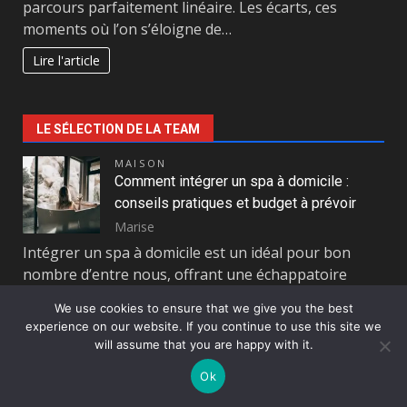
parcours parfaitement linéaire. Les écarts, ces
moments où l’on s’éloigne de…
Lire l'article
LE SÉLECTION DE LA TEAM
MAISON
Comment intégrer un spa à domicile :
conseils pratiques et budget à prévoir
Marise
Intégrer un spa à domicile est un idéal pour bon
nombre d’entre nous, offrant une échappatoire
relaxante après…
We use cookies to ensure that we give you the best
experience on our website. If you continue to use this site we
Lire la suite
will assume that you are happy with it.
PRATIQUE
Ok
Stratégies d’entraînement et préparation
physique dédiées au football féminin