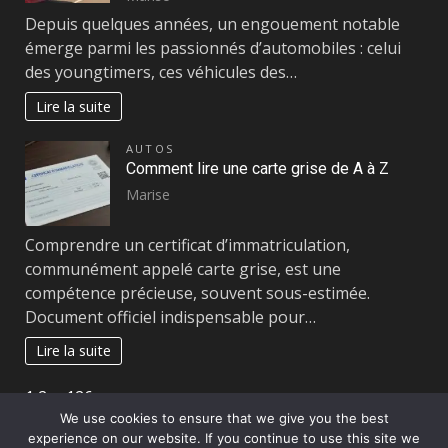
Depuis quelques années, un engouement notable
émerge parmi les passionnés d’automobiles : celui
des youngtimers, ces véhicules des…
Lire la suite
AUTOS
Comment lire une carte grise de A à Z
Marise
Comprendre un certificat d’immatriculation,
communément appelé carte grise, est une
compétence précieuse, souvent sous-estimée.
Document officiel indispensable pour…
Lire la suite
Page:
Next
1
2
…
126
»
We use cookies to ensure that we give you the best
experience on our website. If you continue to use this site we