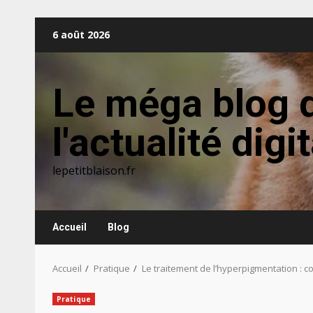
Aller
6 août 2026
au
contenu
Le méga blog 
l'actualité digi
lepetitblaison.fr
Accueil
Blog
Accueil
Pratique
Le traitement de l’hyperpigmentation : c
Pratique