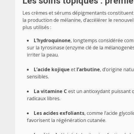
Les soins topiques : premi
Les crèmes et sérums dépigmentants constituent la
la production de mélanine, d’accélérer le renouvell
plus utilisés :
L’hydroquinone
, longtemps considérée comm
sur la tyrosinase (enzyme clé de la mélanogenès
irriter la peau.
L’acide kojique
et
l’arbutine
, d’origine nat
sensibles.
La vitamine C
est un antioxydant puissant qu
radicaux libres.
Les acides exfoliants
, comme l’acide glycol
favorisent la régénération cutanée.