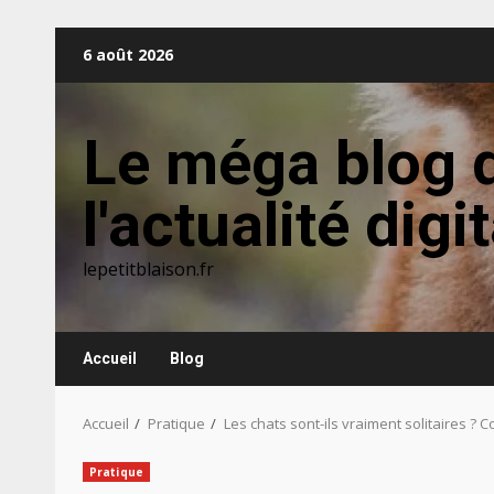
Aller
6 août 2026
au
contenu
Le méga blog 
l'actualité digi
lepetitblaison.fr
Accueil
Blog
Accueil
Pratique
Les chats sont-ils vraiment solitaires 
Pratique