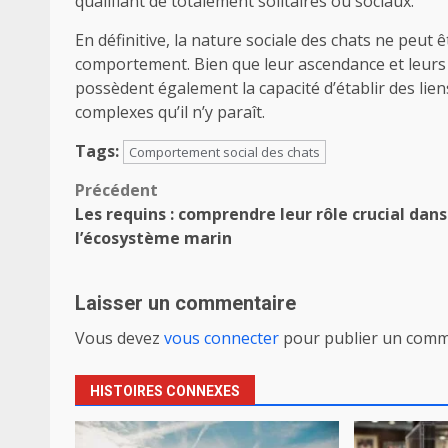
qualifiant de totalement solitaires ou sociaux.
En définitive, la nature sociale des chats ne peut
comportement. Bien que leur ascendance et leurs i
possèdent également la capacité d’établir des liens
complexes qu’il n’y paraît.
Tags:
Comportement social des chats
Navigation
Précédent
Les requins : comprendre leur rôle crucial dans
d’article
l’écosystème marin
Laisser un commentaire
Vous devez
vous connecter
pour publier un comm
HISTOIRES CONNEXES