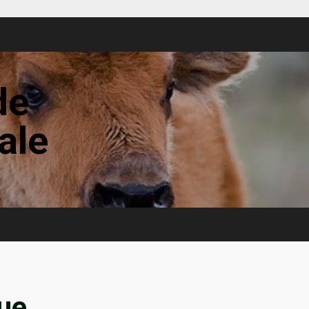
de
tale
que