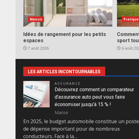
Maison
Pratique
Idées de rangement pour les petits
Comment 
espaces
sport tou
7 août 2026
6 août 20
LES ARTICLES INCONTOURNABLES
ASSURANCE
Découvrez comment un comparateur
d’assurance auto peut vous faire
économiser jusqu’à 15 % !
Marise
En 2025, le budget automobile constitue un poste
de dépense important pour de nombreux
conducteurs. Face à la…