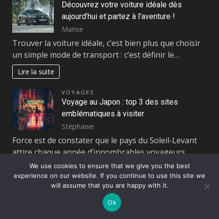
Découvrez votre voiture idéale dès
aujourd’hui et partez à l’aventure !
Marise
Trouver la voiture idéale, c’est bien plus que choisir
un simple mode de transport : c’est définir le…
Lire la suite
VOYAGES
Voyage au Japon : top 3 des sites
emblématiques à visiter
Stéphanie
Force est de constater que le pays du Soleil-Levant
attire chaque année d’innombrables voyageurs
provenant des quatre coins…
We use cookies to ensure that we give you the best
experience on our website. If you continue to use this site we
Lire la suite
will assume that you are happy with it.
AUTOS
Ok
Les pannes les plus insolites recensées