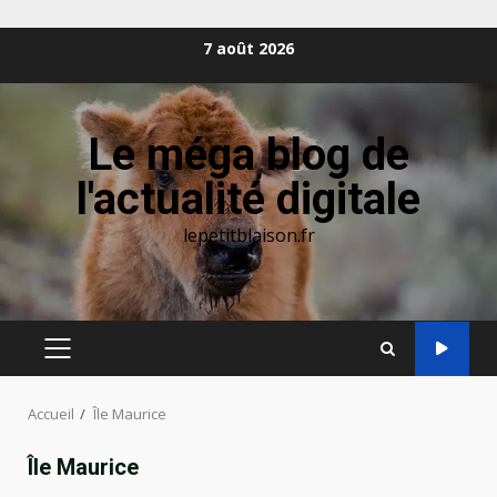
Aller
7 août 2026
au
contenu
Le méga blog de
l'actualité digitale
lepetitblaison.fr
MENU
PRINCIPAL
Accueil
Île Maurice
Île Maurice