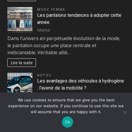
MODE FEMME
Les pantalons tendances à adopter cette
année
Marise
Dans l’univers en perpétuelle évolution de la mode,
le pantalon occupe une place centrale et
inébranlable. Véritable allié…
Lire la suite
AUTOS
Les avantages des véhicules à hydrogène
: l’avenir de la mobilité ?
Marise
We use cookies to ensure that we give you the best
Avec la montée des préoccupations
experience on our website. If you continue to use this site we
environnementales et la quête d’une mobilité plus
will assume that you are happy with it.
propre, les véhicules à hydrogène entrent…
Ok
Lire la suite