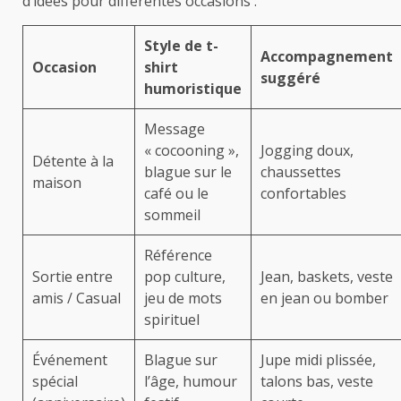
d’idées pour différentes occasions :
Style de t-
Accompagnement
Occasion
shirt
suggéré
humoristique
Message
« cocooning »,
Jogging doux,
Détente à la
blague sur le
chaussettes
maison
café ou le
confortables
sommeil
Référence
Sortie entre
pop culture,
Jean, baskets, veste
amis / Casual
jeu de mots
en jean ou bomber
spirituel
Événement
Blague sur
Jupe midi plissée,
spécial
l’âge, humour
talons bas, veste