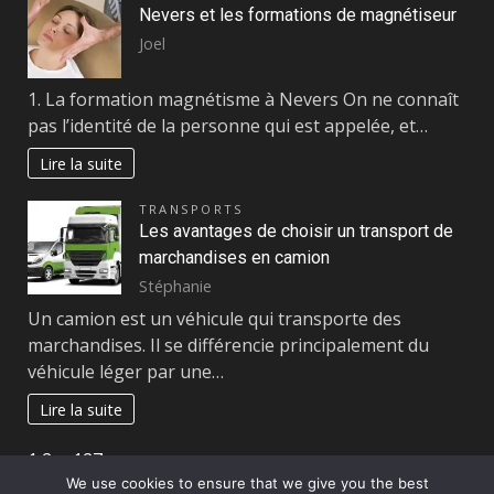
Nevers et les formations de magnétiseur
Joel
1. La formation magnétisme à Nevers On ne connaît
pas l’identité de la personne qui est appelée, et…
Lire la suite
TRANSPORTS
Les avantages de choisir un transport de
marchandises en camion
Stéphanie
Un camion est un véhicule qui transporte des
marchandises. Il se différencie principalement du
véhicule léger par une…
Lire la suite
Page:
Next
1
2
…
127
»
We use cookies to ensure that we give you the best