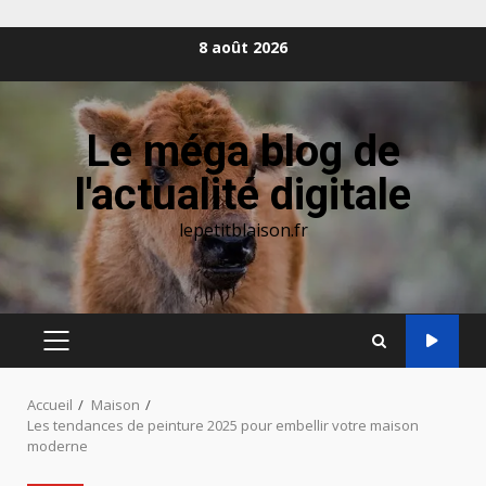
Aller
8 août 2026
au
contenu
Le méga blog de
l'actualité digitale
lepetitblaison.fr
MENU
PRINCIPAL
Accueil
Maison
Les tendances de peinture 2025 pour embellir votre maison
moderne