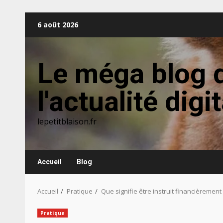
Aller
6 août 2026
au
contenu
Le méga blog 
l'actualité digi
lepetitblaison.fr
Accueil
Blog
Accueil
Pratique
Que signifie être instruit financièrement
Pratique