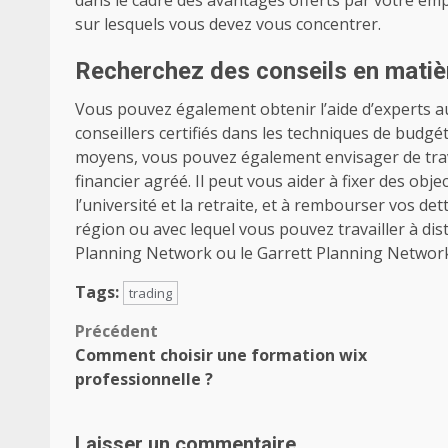
dans le cadre des avantages offerts par votre em
sur lesquels vous devez vous concentrer.
Recherchez des conseils en matièr
Vous pouvez également obtenir l’aide d’experts au
conseillers certifiés dans les techniques de budgé
moyens, vous pouvez également envisager de travai
financier agréé. Il peut vous aider à fixer des obje
l’université et la retraite, et à rembourser vos de
région ou avec lequel vous pouvez travailler à di
Planning Network ou le Garrett Planning Networ
Tags:
trading
Navigation
Précédent
Comment choisir une formation wix
d’article
professionnelle ?
Laisser un commentaire