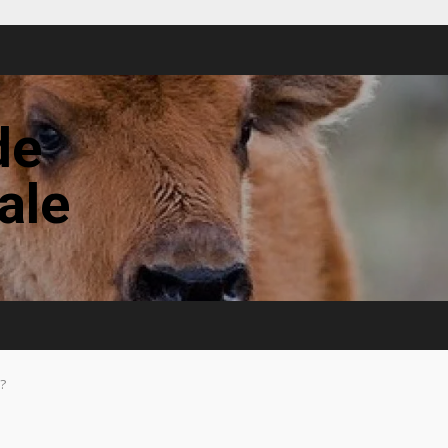
de
tale
 ?