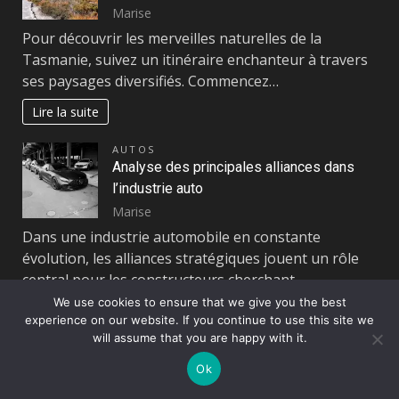
Marise
Pour découvrir les merveilles naturelles de la
Tasmanie, suivez un itinéraire enchanteur à travers
ses paysages diversifiés. Commencez…
Lire la suite
AUTOS
Analyse des principales alliances dans
l’industrie auto
Marise
Dans une industrie automobile en constante
évolution, les alliances stratégiques jouent un rôle
central pour les constructeurs cherchant…
We use cookies to ensure that we give you the best
Lire la suite
experience on our website. If you continue to use this site we
will assume that you are happy with it.
Page:
Next
1
2
…
126
»
Ok