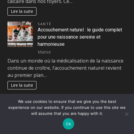
calcaire dans nos foyers. Ce…
Lire la suite
SANTÉ
Accouchement naturel : le guide complet
pour une naissance sereine et
harmonieuse
Marise
Dans un monde où la médicalisation de la naissance
continue de croître, l’accouchement naturel revient
au premier plan…
Lire la suite
ENTREPRISE
We use cookies to ensure that we give you the best
Contacter un expert comptable lors de la
experience on our website. If you continue to use this site we
reprise d’une entreprise : quels avantages
will assume that you are happy with it.
?
Ok
Zozo