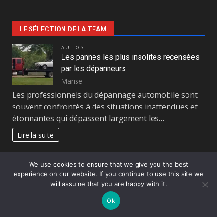
LE SÉLECTION DE LA TEAM
AUTOS
Les pannes les plus insolites recensées
par les dépanneurs
Marise
Les professionnels du dépannage automobile sont
souvent confrontés à des situations inattendues et
étonnantes qui dépassent largement les…
Lire la suite
MODE FEMME
Le meilleur look pour le cinéma
We use cookies to ensure that we give you the best
experience on our website. If you continue to use this site we
Aline
will assume that you are happy with it.
Aller au cinéma reste encore l’activité de loisirs
Ok
préférés des Français surtout en week-end. Un