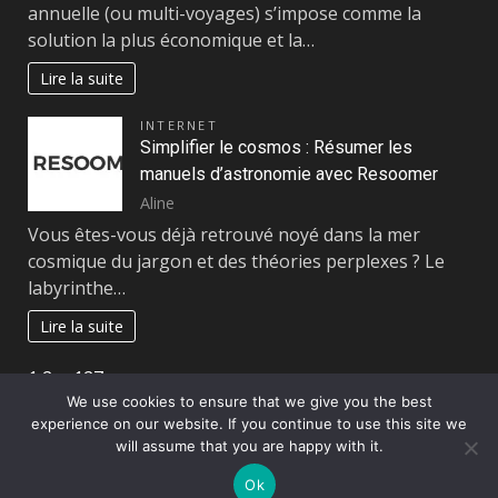
annuelle (ou multi-voyages) s’impose comme la
solution la plus économique et la…
Lire la suite
INTERNET
Simplifier le cosmos : Résumer les
manuels d’astronomie avec Resoomer
Aline
Vous êtes-vous déjà retrouvé noyé dans la mer
cosmique du jargon et des théories perplexes ? Le
labyrinthe…
Lire la suite
Page:
Next
1
2
…
127
»
We use cookies to ensure that we give you the best
experience on our website. If you continue to use this site we
Copyright © All rights reserved.
|
DarkNews
par AF
will assume that you are happy with it.
themes
Ok