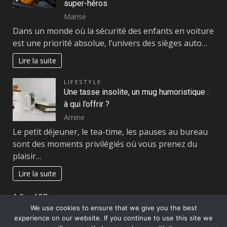
super-héros
Marise
Dans un monde où la sécurité des enfants en voiture
est une priorité absolue, l’univers des sièges auto…
Lire la suite
LIFESTYLE
Une tasse insolite, un mug humoristique :
à qui l’offrir ?
Amine
Le petit déjeuner, le tea-time, les pauses au bureau
sont des moments privilégiés où vous prenez du
plaisir…
Lire la suite
Page:
Next
1
2
…
127
»
We use cookies to ensure that we give you the best
experience on our website. If you continue to use this site we