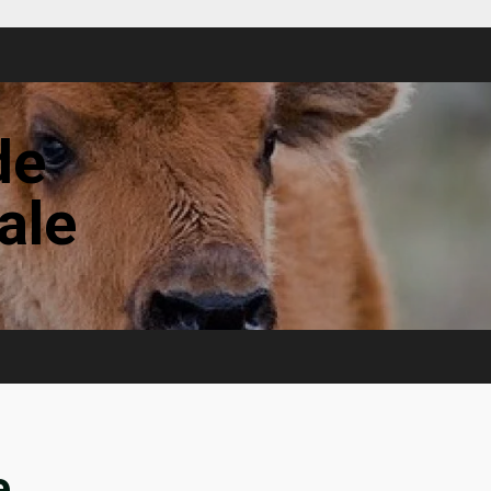
de
tale
e