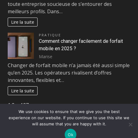
toute entreprise soucieuse de s’entourer des
meilleurs profils. Dans…
Lire la suite
PRATIQUE
Comment changer facilement de forfait
mobile en 2025 ?
Marise
Changer de forfait mobile n’a jamais été aussi simple
qu’en 2025. Les opérateurs rivalisent d’offres
innovantes, flexibles et…
Lire la suite
Page:
Next
1
2
…
127
»
We use cookies to ensure that we give you the best
experience on our website. If you continue to use this site we
Copyright © All rights reserved.
|
DarkNews
par AF
will assume that you are happy with it.
themes
Ok