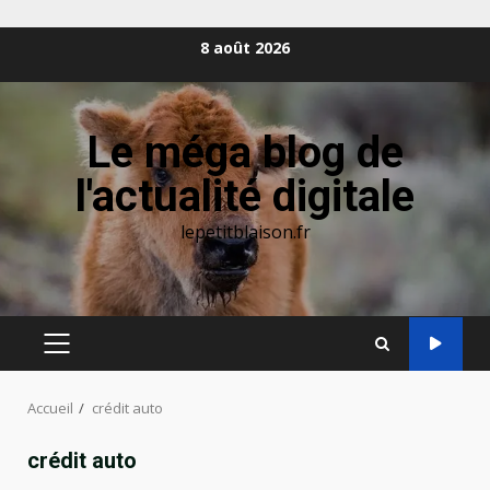
Aller
8 août 2026
au
contenu
Le méga blog de
l'actualité digitale
lepetitblaison.fr
MENU
PRINCIPAL
Accueil
crédit auto
crédit auto