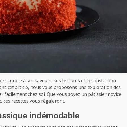
ns, grâce à ses saveurs, ses textures et la satisfaction
 Dans cet article, nous vous proposons une exploration des
er facilement chez soi. Que vous soyez un pâtissier novice
, ces recettes vous régaleront.
classique indémodable