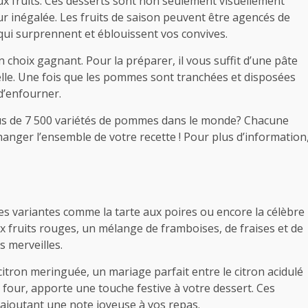
x fruits. Ces desserts sont non seulement visuellement
ur inégalée. Les fruits de saison peuvent être agencés de
qui surprennent et éblouissent vos convives.
choix gagnant. Pour la préparer, il vous suffit d’une pâte
lle. Une fois que les pommes sont tranchées et disposées
 d’enfourner.
plus de 7 500 variétés de pommes dans le monde? Chacune
changer l’ensemble de votre recette ! Pour plus d’information
es variantes comme la tarte aux poires ou encore la célèbre
ux fruits rouges, un mélange de framboises, de fraises et de
s merveilles.
tron meringuée, un mariage parfait entre le citron acidulé
u four, apporte une touche festive à votre dessert. Ces
 ajoutant une note joyeuse à vos repas.