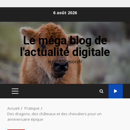
Aller
6 août 2026
au
contenu
Le méga blog de
l'actualité digitale
lepetitblaison.fr
MENU
PRINCIPAL
Accueil
Pratique
Des dragons, des châteaux et des chevaliers pour un
anniversaire épique