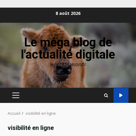
Aller
8 août 2026
au
contenu
Le méga blog de
l'actualité digitale
lepetitblaison.fr
MENU
PRINCIPAL
Accueil
visibilité en ligne
visibilité en ligne