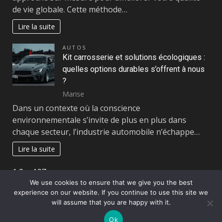
de vie globale. Cette méthode…
Lire la suite
AUTOS
Kit carrosserie et solutions écologiques :
quelles options durables s’offrent à nous
?
Marise
Dans un contexte où la conscience
environnementale s’invite de plus en plus dans
chaque secteur, l’industrie automobile n’échappe…
Lire la suite
Page:
Next
1
2
…
127
»
We use cookies to ensure that we give you the best
experience on our website. If you continue to use this site we
Copyright © All rights reserved.
|
DarkNews
par AF
will assume that you are happy with it.
themes
Ok