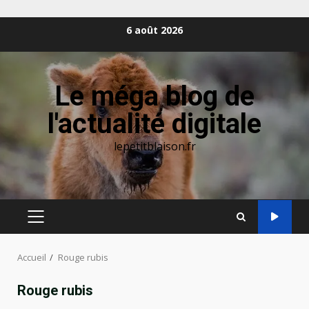
Aller
6 août 2026
au
contenu
Le méga blog de
l'actualité digitale
lepetitblaison.fr
MENU
PRINCIPAL
Accueil
Rouge rubis
Rouge rubis