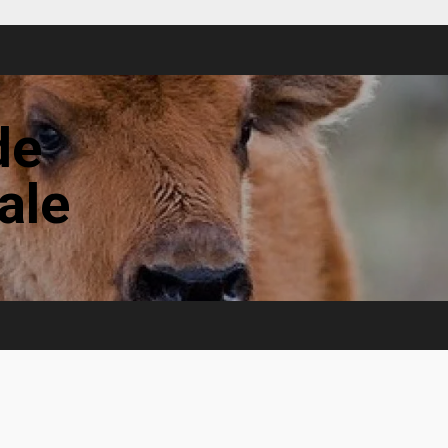
de
tale