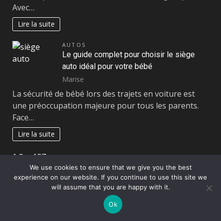
Avec…
Lire la suite
AUTOS
Le guide complet pour choisir le siège
auto idéal pour votre bébé
Marise
La sécurité de bébé lors des trajets en voiture est
une préoccupation majeure pour tous les parents.
Face…
Lire la suite
Page:
Next
1
2
…
127
»
We use cookies to ensure that we give you the best
experience on our website. If you continue to use this site we
Copyright © All rights reserved.
|
DarkNews
par AF
will assume that you are happy with it.
themes
Ok