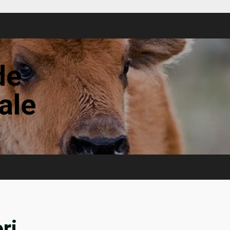
de
tale
ri