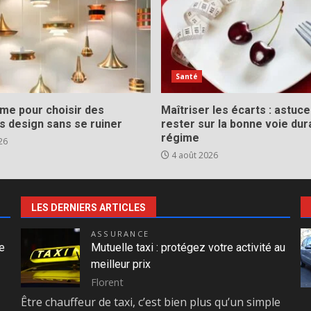
Santé
ime pour choisir des
Maîtriser les écarts : astuc
s design sans se ruiner
rester sur la bonne voie dur
régime
26
4 août 2026
LES DERNIERS ARTICLES
ASSURANCE
e
Mutuelle taxi : protégez votre activité au
meilleur prix
Florent
Être chauffeur de taxi, c’est bien plus qu’un simple