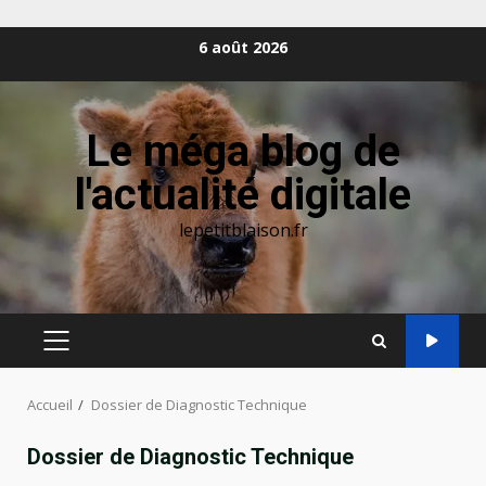
Aller
6 août 2026
au
contenu
Le méga blog de
l'actualité digitale
lepetitblaison.fr
MENU
PRINCIPAL
Accueil
Dossier de Diagnostic Technique
Dossier de Diagnostic Technique