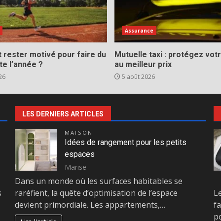
Assurance
rester motivé pour faire du
Mutuelle taxi : protégez votr
te l’année ?
au meilleur prix
26
5 août 2026
LES DERNIERS ARTICLES
MAISON
Idées de rangement pour les petits
espaces
Marise
Dans un monde où les surfaces habitables se
s
raréfient, la quête d’optimisation de l’espace
L
devient primordiale. Les appartements,…
fa
po