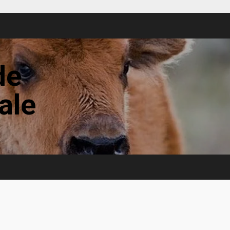
de
tale