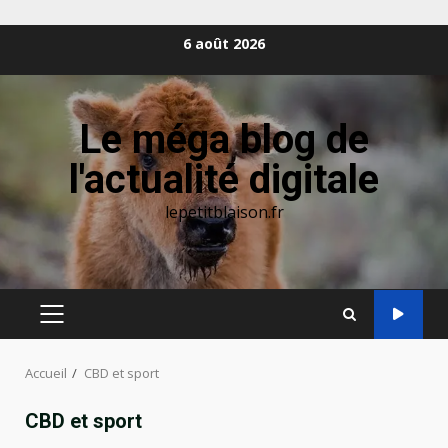
Aller
6 août 2026
au
contenu
Le méga blog de
l'actualité digitale
lepetitblaison.fr
MENU
PRINCIPAL
Accueil
CBD et sport
CBD et sport