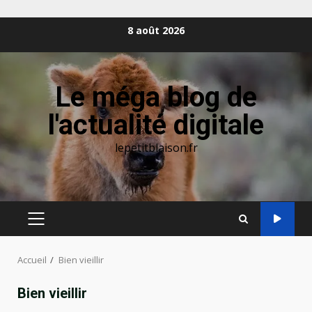
Aller
8 août 2026
au
contenu
Le méga blog de
l'actualité digitale
lepetitblaison.fr
MENU
PRINCIPAL
Accueil
Bien vieillir
Bien vieillir