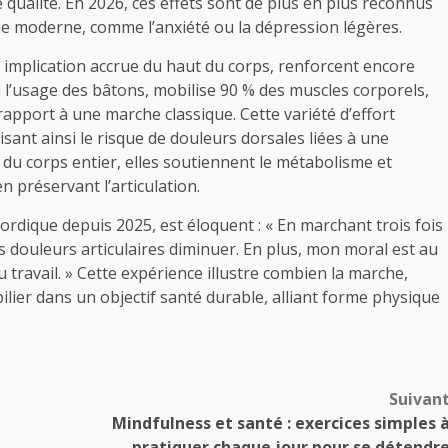
 qualité. En 2026, ces effets sont de plus en plus reconnus
ie moderne, comme l’anxiété ou la dépression légères.
 implication accrue du haut du corps, renforcent encore
 l’usage des bâtons, mobilise 90 % des muscles corporels,
pport à une marche classique. Cette variété d’effort
sant ainsi le risque de douleurs dorsales liées à une
u corps entier, elles soutiennent le métabolisme et
n préservant l’articulation.
rdique depuis 2025, est éloquent : « En marchant trois fois
s douleurs articulaires diminuer. En plus, mon moral est au
travail. » Cette expérience illustre combien la marche,
lier dans un objectif santé durable, alliant forme physique
Suivan
Mindfulness et santé : exercices simples 
pratiquer chaque jour pour se détendr