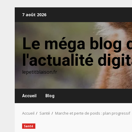
Aller
7 août 2026
au
contenu
Le méga blog 
l'actualité digi
lepetitblaison.fr
Accueil
Blog
Accueil
Santé
Marche et perte de poids : plan progressif
Santé