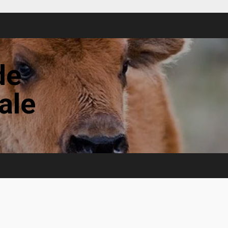
de
tale