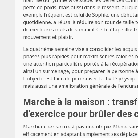
maîtrise du rythme. À ce stade, les bénéfices co
perte de poids, mais aussi dans le ressenti au quot
exemple fréquent est celui de Sophie, une début
quotidienne, a réussi à réduire son tour de taille 
de meilleures nuits de sommeil. Cette étape illust
mouvement et plaisir.
La quatrième semaine vise à consolider les acquis
phases plus rapides pour maximiser les calories br
une attention particulière portée à la récupératio
ainsi un surmenage, pour préparer la personne à 
L’objectif est bien de pérenniser l’activité physi
mais aussi une amélioration générale de l’enduranc
Marche à la maison : transf
d’exercice pour brûler des 
Marcher chez soi n’est pas une utopie. Même sans 
efficacement en adaptant simplement ses déplaceme