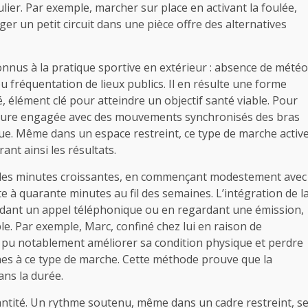
lier. Par exemple, marcher sur place en activant la foulée,
er un petit circuit dans une pièce offre des alternatives
onnus à la pratique sportive en extérieur : absence de météo
 fréquentation de lieux publics. Il en résulte une forme
é, élément clé pour atteindre un objectif santé viable. Pour
posture engagée avec des mouvements synchronisés des bras
e. Même dans un espace restreint, ce type de marche activ
rant ainsi les résultats.
r des minutes croissantes, en commençant modestement avec
te à quarante minutes au fil des semaines. L’intégration de l
ant un appel téléphonique ou en regardant une émission,
le. Par exemple, Marc, confiné chez lui en raison de
a pu notablement améliorer sa condition physique et perdre
es à ce type de marche. Cette méthode prouve que la
dans la durée.
quantité. Un rythme soutenu, même dans un cadre restreint, s