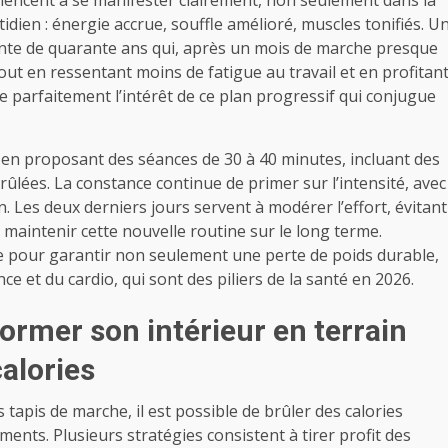
mmencent à se manifester clairement, non seulement dans la
idien : énergie accrue, souffle amélioré, muscles tonifiés. U
ante de quarante ans qui, après un mois de marche presque
tout en ressentant moins de fatigue au travail et en profitan
re parfaitement l’intérêt de ce plan progressif qui conjugue
 en proposant des séances de 30 à 40 minutes, incluant des
ûlées. La constance continue de primer sur l’intensité, avec
n. Les deux derniers jours servent à modérer l’effort, évitant
maintenir cette nouvelle routine sur le long terme.
que pour garantir non seulement une perte de poids durable,
e et du cardio, qui sont des piliers de la santé en 2026.
ormer son intérieur en terrain
calories
tapis de marche, il est possible de brûler des calories
nts. Plusieurs stratégies consistent à tirer profit des