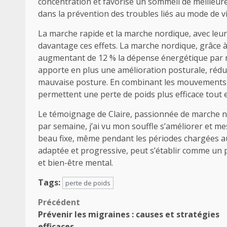
concentration et favorise un sommeil de meilleure
dans la prévention des troubles liés au mode de v
La marche rapide et la marche nordique, avec leur
davantage ces effets. La marche nordique, grâce à
augmentant de 12 % la dépense énergétique par ra
apporte en plus une amélioration posturale, rédui
mauvaise posture. En combinant les mouvements d
permettent une perte de poids plus efficace tout e
Le témoignage de Claire, passionnée de marche no
par semaine, j’ai vu mon souffle s’améliorer et me
beau fixe, même pendant les périodes chargées au 
adaptée et progressive, peut s’établir comme un pi
et bien-être mental.
Tags:
perte de poids
Navigation
Précédent
Prévenir les migraines : causes et stratégies
d’article
efficaces