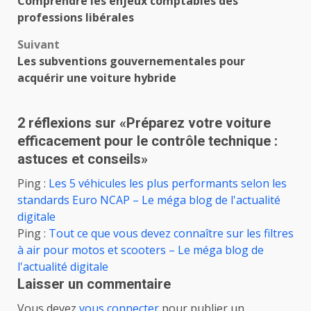
Comprendre les enjeux comptables des
d’article
professions libérales
Suivant
Les subventions gouvernementales pour
acquérir une voiture hybride
2 réflexions sur «
Préparez votre voiture
efficacement pour le contrôle technique :
astuces et conseils
»
Ping :
Les 5 véhicules les plus performants selon les
standards Euro NCAP – Le méga blog de l'actualité
digitale
Ping :
Tout ce que vous devez connaître sur les filtres
à air pour motos et scooters – Le méga blog de
l'actualité digitale
Laisser un commentaire
Vous devez
vous connecter
pour publier un