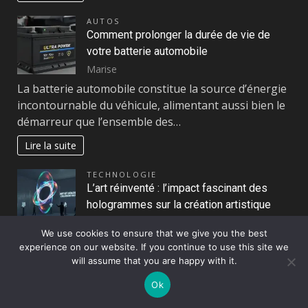
AUTOS
Comment prolonger la durée de vie de
votre batterie automobile
Marise
La batterie automobile constitue la source d’énergie
incontournable du véhicule, alimentant aussi bien le
démarreur que l’ensemble des…
Lire la suite
TECHNOLOGIE
L’art réinventé : l’impact fascinant des
hologrammes sur la création artistique
Marise
We use cookies to ensure that we give you the best
À l’orée de cette nouvelle ère technologique, l’art
experience on our website. If you continue to use this site we
contemporain se métamorphose à travers
will assume that you are happy with it.
l’incorporation des hologrammes, une technologie…
Ok
Lire la suite