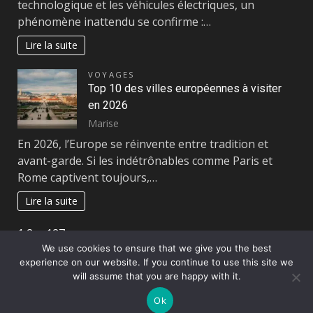
technologique et les véhicules électriques, un
phénomène inattendu se confirme :…
Lire la suite
VOYAGES
Top 10 des villes européennes à visiter
en 2026
Marise
En 2026, l’Europe se réinvente entre tradition et
avant-garde. Si les indétrônables comme Paris et
Rome captivent toujours,…
Lire la suite
Page:
Next
1
2
…
127
»
We use cookies to ensure that we give you the best
experience on our website. If you continue to use this site we
Copyright © All rights reserved.
|
DarkNews
par AF
will assume that you are happy with it.
themes
Ok